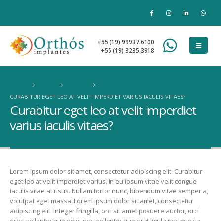
+55 (19) 99937.6100
+55 (19) 3235.3918
HOME
FAQS
BRAND
CURABITUR EGET LEO AT VELIT IMPERDIET VARIUS IACULIS VITAES?
Curabitur eget leo at velit imperdiet
varius iaculis vitaes?
Lorem ipsum dolor sit amet, consectetur adipiscing elit. Curabitur
eget leo at velit imperdiet varius. In eu ipsum vitae velit congue
iaculis vitae at risus. Nullam tortor nunc, bibendum vitae semper a,
volutpat eget massa. Lorem ipsum dolor sit amet, consectetur
adipiscing elit. Integer fringilla, orci sit amet posuere auctor, orci
eros pellentesque odio, nec pellentesque erat ligula nec massa.