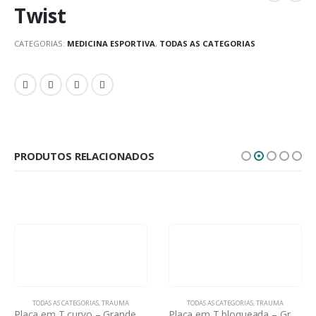
Twist
CATEGORIAS:
MEDICINA ESPORTIVA
,
TODAS AS CATEGORIAS
PRODUTOS RELACIONADOS
TODAS AS CATEGORIAS
,
TRAUMA
TODAS AS CATEGORIAS
,
TRAUMA
Placa em T curvo – Grande Fragmentos
Placa em T bloqueada – Grandes Fragmentos