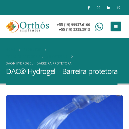
+55 (19) 99937.6100
+55 (19) 3235.3918
HOME
PRODUTOS
TODAS AS CATEGORIAS
,
BIOMATERIAIS
DAC® HYDROGEL – BARREIRA PROTETORA
DAC® Hydrogel – Barreira protetora