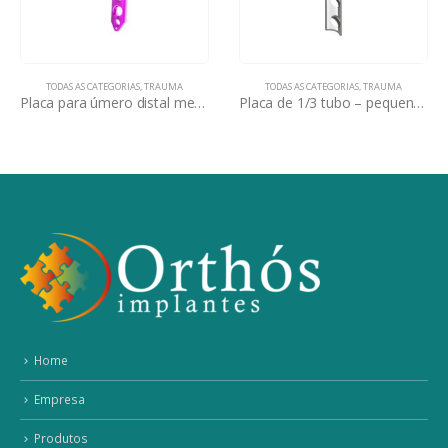
TODAS AS CATEGORIAS
,
TRAUMA
TODAS AS CATEGORIAS
,
TRAUMA
Placa para úmero distal medial
Placa de 1/3 tubo – pequenos fragmentos desbloqueado
Home
Empresa
Produtos