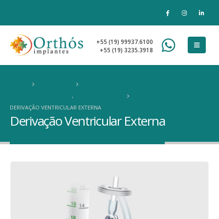
+55 (19) 99937.6100
+55 (19) 3235.3918
HOME
PRODUTOS
TODAS AS CATEGORIAS
,
NEUROCIRURGIA
DERIVAÇÃO VENTRICULAR EXTERNA
Derivação Ventricular Externa