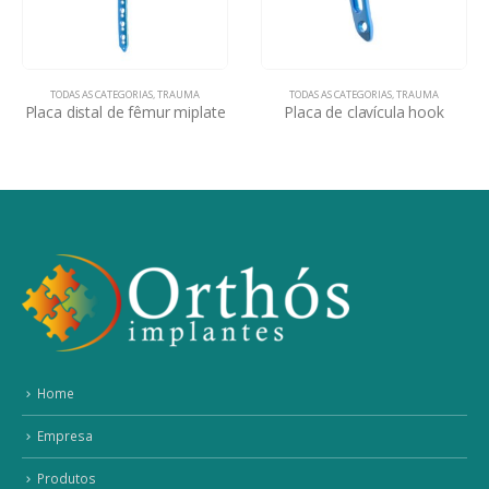
TODAS AS CATEGORIAS
,
TRAUMA
TODAS AS CATEGORIAS
,
TRAUMA
Placa distal de fêmur miplate
Placa de clavícula hook
Home
Empresa
Produtos