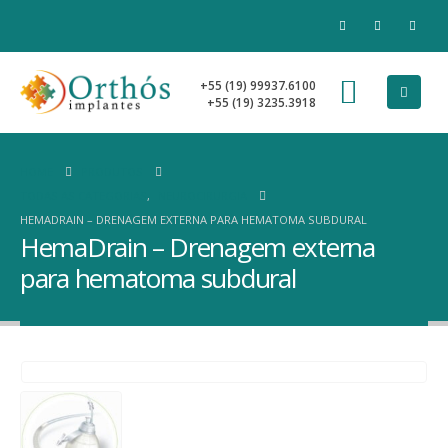
+55 (19) 99937.6100
+55 (19) 3235.3918
HOME
PRODUTOS
TODAS AS CATEGORIAS
,
NEUROCIRURGIA
HEMADRAIN – DRENAGEM EXTERNA PARA HEMATOMA SUBDURAL
HemaDrain – Drenagem externa
para hematoma subdural