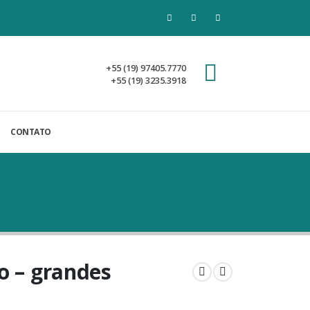
+55 (19) 97405.7770
+55 (19) 3235.3918
CONTATO
o – grandes