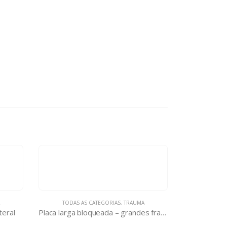
TODAS AS CATEGORIAS
,
TRAUMA
teral
Placa larga bloqueada – grandes fragmentos