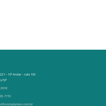
TODAS 
Placa par
221 – 10º Andar – sala 103
as/SP
-3918
405-7770
rthosimplantes.com.br