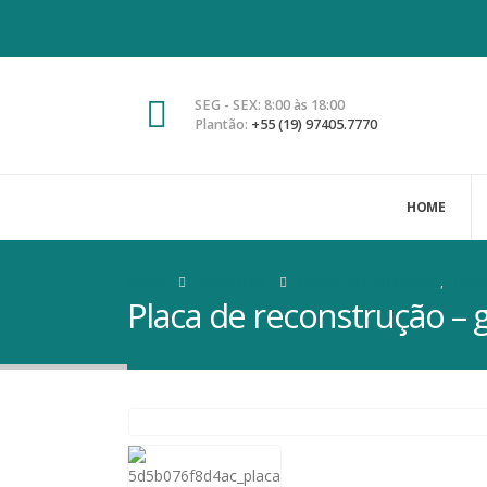
SEG - SEX: 8:00 às 18:00
Plantão:
+55 (19) 97405.7770
HOME
HOME
PRODUTOS
TODAS AS CATEGORIAS
,
TRA
Placa de reconstrução –