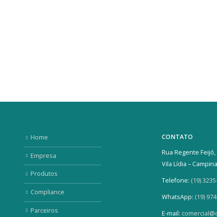
CONTATO
Home
Rua Regente Feijó, 
Empresa
Vila Lídia – Campin
Produtos
Telefone:
(19) 3235
Compliance
WhatsApp:
(19) 97
Parceiros
E-mail:
comercial@o