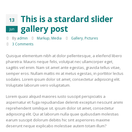
This is a stardard slider
13
gallery post
jun
By
admin
Markup
,
Media
Gallery
,
Pictures
3 Comments
Quisque elementum nibh at dolor pellentesque, a eleifend libero
pharetra. Mauris neque felis, volutpat nec ullamcorper eget,
sagittis vel enim. Nam sit amet ante egestas, gravida tellus vitae,
semper eros. Nullam mattis mi at metus egestas, in porttitor lectus
sodales. Lorem ipsum dolor sit amet, consectetur adipisicing elit.
Voluptate laborum vero voluptatum.
Lorem quasi aliquid maiores iusto suscipit perspiciatis a
aspernatur et fuga repudiandae deleniti excepturi nesciunt animi
reprehenderit similique sit. ipsum dolor sit amet, consectetur
adipisicing elit. Qui at laborum nulla quae quibusdam molestias
earum suscipit dolorum debitis hic sint asperiores maxime
deserunt neque explicabo molestiae autem totam illum?