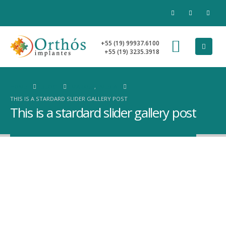
+55 (19) 99937.6100
+55 (19) 3235.3918
HOME
BLOG
MARKUP
,
MEDIA
THIS IS A STARDARD SLIDER GALLERY POST
This is a stardard slider gallery post