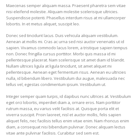
Maecenas semper aliquam massa. Praesent pharetra sem vitae
nisi eleifend molestie. Aliquam molestie scelerisque ultricies.
Suspendisse potenti. Phasellus interdum risus at mi ullamcorper
lobortis. In et metus aliquet, suscipit leo.
Donec sed tincidunt lacus. Duis vehicula aliquam vestibulum.
Aenean at mollis mi. Cras ac urna sed nisi auctor venenatis ut id
sapien. Vivamus commodo lacus lorem, a tristique sapien tempus
non. Donec fringilla cursus porttitor. Morbi quis massa id mi
pellentesque placerat. Nam scelerisque sit amet diam id blandit.
Nullam ultrices ligula at ligula tincidunt, sit amet aliquet mi
pellentesque. Aenean eget fermentum risus. Aenean eu ultricies
nulla, id bibendum libero. Vestibulum dui augue, malesuada nec
tellus vel, egestas condimentum ipsum. Vestibulum ut.
Integer semper quam turpis, id dapibus nunc ultrices at. Vestibulum
eget orci lobortis, imperdiet diam a, ornare eros. Nam porttitor
rutrum massa, eu varius velit facilisis at. Quisque porta elit et
viverra suscipit. Proin laoreet, nisl et auctor mollis, felis sapien
aliquet felis, nec facilisis tellus enim vitae enim. Nam rhoncus enim
diam, a consequat nisi bibendum pulvinar. Donec aliquam lectus
vitae ante pulvinar facilisis. Curabitur sed sem est.