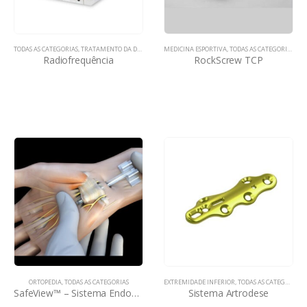
TODAS AS CATEGORIAS
,
TRATAMENTO DA DOR
MEDICINA ESPORTIVA
,
TODAS AS CATEGORIAS
Radiofrequência
RockScrew TCP
ORTOPEDIA
,
TODAS AS CATEGORIAS
EXTREMIDADE INFERIOR
,
TODAS AS CATEGORIAS
SafeView™ – Sistema Endoscópico de Liberação de Tecidos Moles
Sistema Artrodese