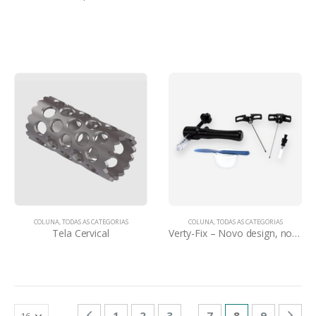
COLUNA
,
TODAS AS CATEGORIAS
COLUNA
,
TODAS AS CATEGORIAS
Tela Cervical
Verty-Fix – Novo design, nova configuração
…
1
2
3
7
8
9