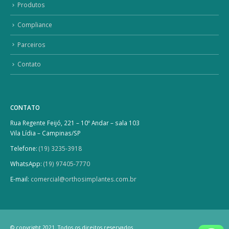
Produtos
Compliance
Parceiros
Contato
CONTATO
Rua Regente Feijó, 221 – 10º Andar – sala 103
Vila Lídia – Campinas/SP
Telefone:
(19) 3235-3918
WhatsApp:
(19) 97405-7770
E-mail:
comercial@orthosimplantes.com.br
© copyright 2021. Todos os direitos reservados