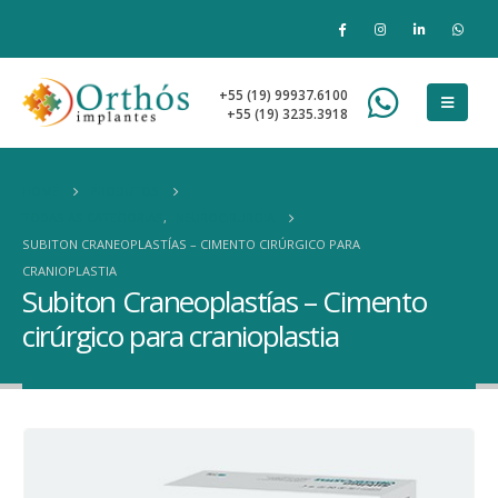
+55 (19) 99937.6100
+55 (19) 3235.3918
HOME
PRODUTOS
TODAS AS CATEGORIAS
,
NEUROCIRURGIA
SUBITON CRANEOPLASTÍAS – CIMENTO CIRÚRGICO PARA
CRANIOPLASTIA
Subiton Craneoplastías – Cimento
cirúrgico para cranioplastia