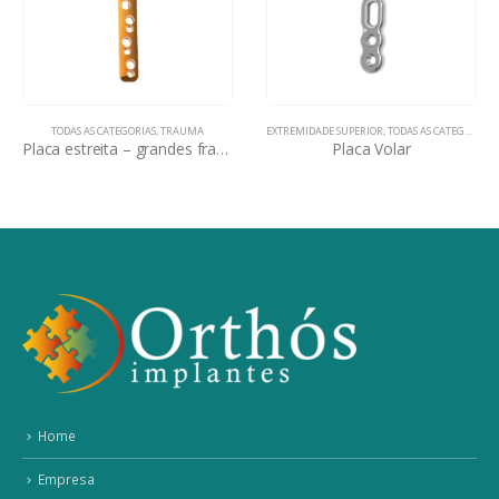
TODAS AS CATEGORIAS
,
TRAUMA
EXTREMIDADE SUPERIOR
,
TODAS AS CATEGORIAS
,
Placa estreita – grandes fragmentos
Placa Volar
Home
Empresa